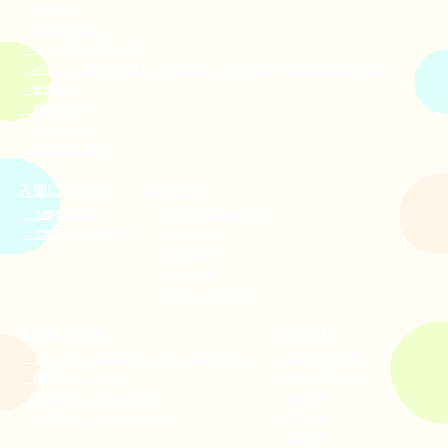
保育概要
認定こども園とは
1.2.3号認定の子ども達
おだっこ【預かり保育】(２号認定児) / パンダ組(１号認定及び新2号認定)
施設案内
園のあゆみ
バスについて
事業計画・報告
入園について
園の生活
入園募集要項
特色のある活動や行事
入園説明会・園見学
給食の献立
今日の給食
過去の給食
すくわくプログラム
未就園児の方
お知らせ
プレクラス・満3歳児クラス（２歳児クラス）
園からのお手紙
園庭開放・ころころ
在園児の皆様へ
未就園児(プレ)向けお手紙
未就園児
おだ認定こども園チャンネル
行事予定
行事報告