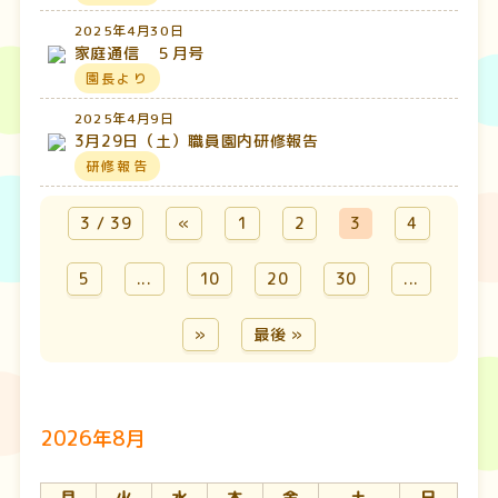
2025年4月30日
家庭通信 ５月号
園長より
2025年4月9日
3月29日（土）職員園内研修報告
研修報告
3 / 39
«
1
2
3
4
5
...
10
20
30
...
»
最後 »
2026年8月
月
火
水
木
金
土
日