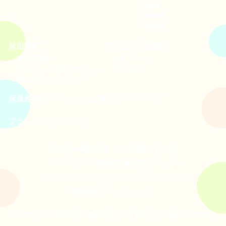
給食室
採用情報
研修報告
採用情報
アクセス・問合せ
職員採用情報
交通・アクセス
おだ認定こども園はこんなところ
お問い合わせ
採用に関するお問い合わせ
保護者専用ページ
リンク集
サイトマップ
プライバシー・ポリシー
学校法人織田学園 おだ認定こども園
〒206-0033東京都多摩市落合 5-7-2
TEL 042(376)0211
FAX 042(376)0212
開所時間：7:00～19:00
Copyright © 学校法人織田学園 おだ認定こども園 All rights