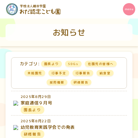
お知らせ
カテゴリ:
園長より
SDGs
在園児の皆様へ
未就園児
行事予定
行事報告
給食室
採用情報
研修報告
2025年8月29日
家庭通信９月号
園長より
2025年8月22日
幼児教育実践学会での発表
研修報告