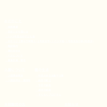
おだのこと
保育概要
認定こども園とは
1.2.3号認定の子ども達
おだっこ【預かり保育】(２号認定児) / パンダ組(１号認定及び新2号認定)
施設案内
園のあゆみ
バスについて
事業計画・報告
入園について
園の生活
入園募集要項
特色のある活動や行事
入園説明会・園見学
給食の献立
今日の給食
過去の給食
すくわくプログラム
未就園児の方
お知らせ