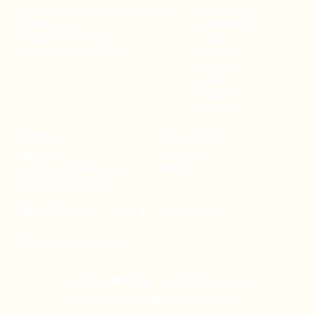
プレクラス・満3歳児クラス（２歳児クラス）
園からのお手紙
園庭開放・ころころ
在園児の皆様へ
未就園児(プレ)向けお手紙
未就園児
おだ認定こども園チャンネル
行事予定
行事報告
給食室
採用情報
研修報告
採用情報
アクセス・問合せ
職員採用情報
交通・アクセス
おだ認定こども園はこんなところ
お問い合わせ
採用に関するお問い合わせ
保護者専用ページ
リンク集
サイトマップ
プライバシー・ポリシー
学校法人織田学園 おだ認定こども園
〒206-0033東京都多摩市落合 5-7-2