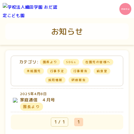
お知らせ
カテゴリ:
園長より
SDGs
在園児の皆様へ
未就園児
行事予定
行事報告
給食室
採用情報
研修報告
2025年4月8日
家庭通信 ４月号
園長より
1 / 1
1