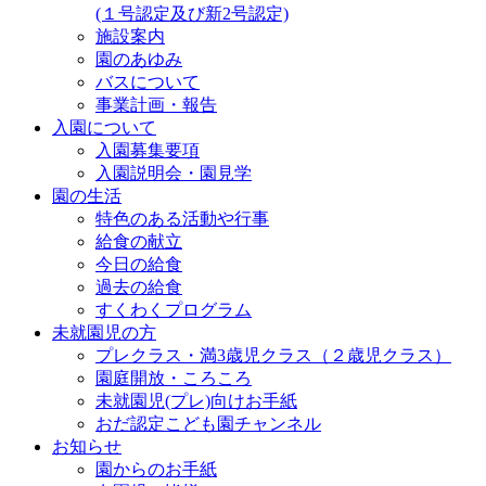
(１号認定及び新2号認定)
施設案内
園のあゆみ
バスについて
事業計画・報告
入園について
入園募集要項
入園説明会・園見学
園の生活
特色のある活動や行事
給食の献立
今日の給食
過去の給食
すくわくプログラム
未就園児の方
プレクラス・満3歳児クラス（２歳児クラス）
園庭開放・ころころ
未就園児(プレ)向けお手紙
おだ認定こども園チャンネル
お知らせ
園からのお手紙