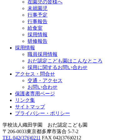
在園児の皆様へ
未就園児
行事予定
行事報告
給食室
採用情報
研修報告
採用情報
職員採用情報
おだ認定こども園はこんなところ
採用に関するお問い合わせ
アクセス・問合せ
交通・アクセス
お問い合わせ
保護者専用ページ
リンク集
サイトマップ
プライバシー・ポリシー
学校法人織田学園 おだ認定こども園
〒206-0033東京都多摩市落合 5-7-2
TEL 042(376)0211
FAX 042(376)0212