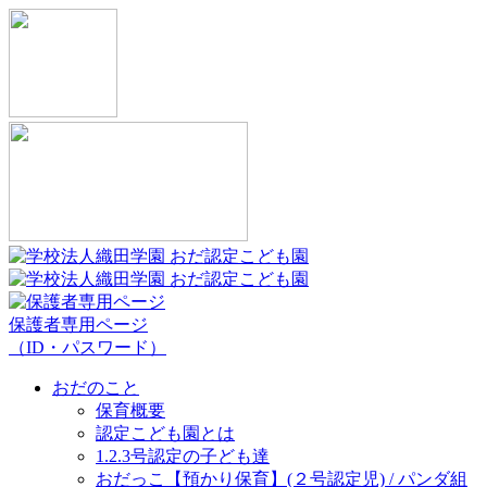
保護者専用ページ
（ID・パスワード）
おだのこと
保育概要
認定こども園とは
1.2.3号認定の子ども達
おだっこ【預かり保育】(２号認定児) / パンダ組