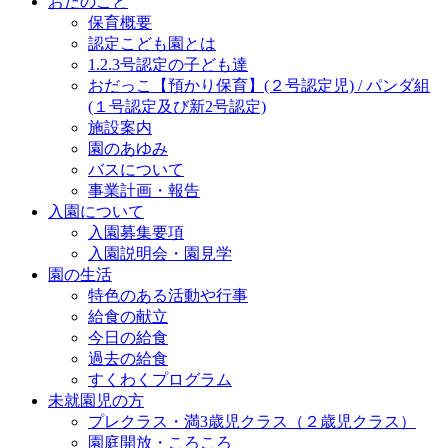
おだのこと
保育概要
認定こども園とは
1.2.3号認定の子ども達
おだっこ【預かり保育】(２号認定児) / パンダ組
(１号認定及び新2号認定)
施設案内
園のあゆみ
バスについて
事業計画・報告
入園について
入園募集要項
入園説明会・園見学
園の生活
特色のある活動や行事
給食の献立
今日の給食
過去の給食
すくわくプログラム
未就園児の方
プレクラス・満3歳児クラス（２歳児クラス）
園庭開放・ころころ