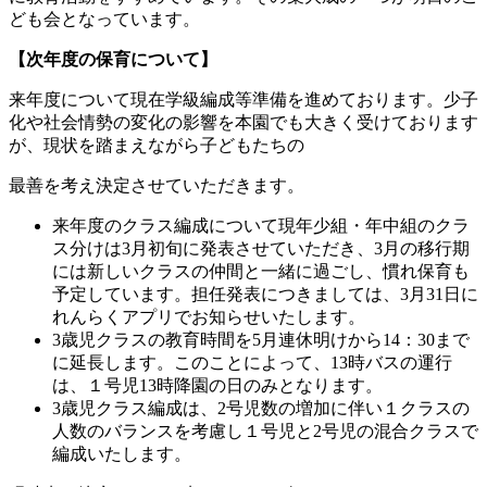
ども会となっています。
【次年度の保育について】
来年度について現在学級編成等準備を進めております。少子
化や社会情勢の変化の影響を本園でも大きく受けております
が、現状を踏まえながら子どもたちの
最善を考え決定させていただきます。
来年度のクラス編成について現年少組・年中組のクラ
ス分けは3月初旬に発表させていただき、3月の移行期
には新しいクラスの仲間と一緒に過ごし、慣れ保育も
予定しています。担任発表につきましては、3月31日に
れんらくアプリでお知らせいたします。
3歳児クラスの教育時間を5月連休明けから14：30まで
に延長します。このことによって、13時バスの運行
は、１号児13時降園の日のみとなります。
3歳児クラス編成は、2号児数の増加に伴い１クラスの
人数のバランスを考慮し１号児と2号児の混合クラスで
編成いたします。