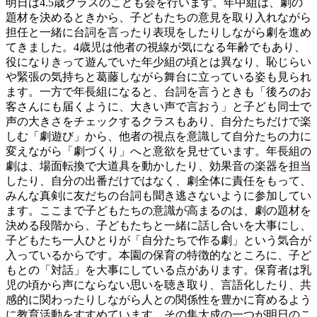
明日は4.5歳クラスのこども会を行います。年中組は、劇の
題材を決めるときから、子どもたちの意見を取り入れながら
担任と一緒に台詞を言ったり表現をしたりしながら劇を進め
てきました。4歳児は他者の視線が気になる年齢でもあり、
役になりきって遊んでいた年少組の頃とは異なり、恥じらい
や緊張の気持ちと葛藤しながら舞台に立っている姿も見られ
ます。一方で年長組になると、台詞を言うときも「後ろのお
客さんにも届くように、大きい声で言おう」と子ども同士で
声の大きさをチェックするクラスもあり、自分たちだけで楽
しむ「劇遊び」から、他者の視点を意識して自分たちの力に
変えながら「劇づくり」へと意欲を見せています。年長組の
劇は、場面転換で大道具を動かしたり、効果音の楽器を担当
したり、自分の出番だけではなく、劇全体に責任をもって、
みんな真剣に友だちの台詞も聞き逃さないように参加してい
ます。ここまで子どもたちの意識が高まるのは、劇の題材を
決める段階から、子どもたちと一緒に話し合いを大事にし、
子どもたち一人ひとりが「自分たちで作る劇」という気合が
入っているからです。本園の保育の特徴的なところに、子ど
もとの「対話」を大事にしている点があります。保育者は乳
児の頃から声にならない思いを聴き取り、言語化したり、共
感的に関わったりしながら人との関係性を豊かに育めるよう
に教育活動をすすめています。その集大成の一つが明日のこ