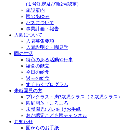
(１号認定及び新2号認定)
施設案内
園のあゆみ
バスについて
事業計画・報告
入園について
入園募集要項
入園説明会・園見学
園の生活
特色のある活動や行事
給食の献立
今日の給食
過去の給食
すくわくプログラム
未就園児の方
プレクラス・満3歳児クラス（２歳児クラス）
園庭開放・ころころ
未就園児(プレ)向けお手紙
おだ認定こども園チャンネル
お知らせ
園からのお手紙