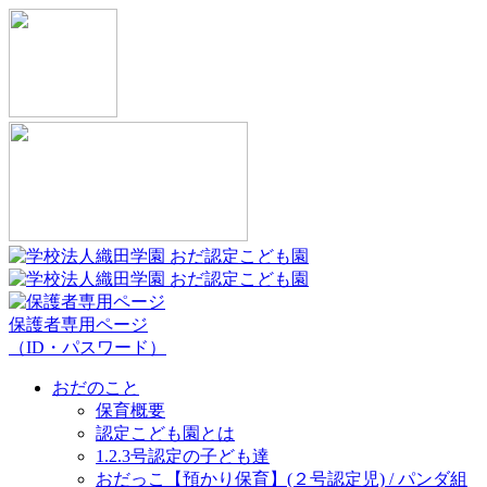
保護者専用ページ
（ID・パスワード）
おだのこと
保育概要
認定こども園とは
1.2.3号認定の子ども達
おだっこ【預かり保育】(２号認定児) / パンダ組