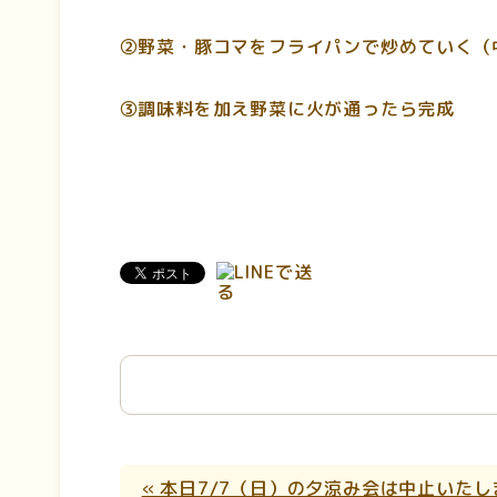
②野菜・豚コマをフライパンで炒めていく（
③調味料を加え野菜に火が通ったら完成
« 本日7/7（日）の夕涼み会は中止いたし