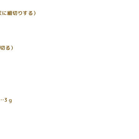
に細切りする）
に切る）
…3ｇ