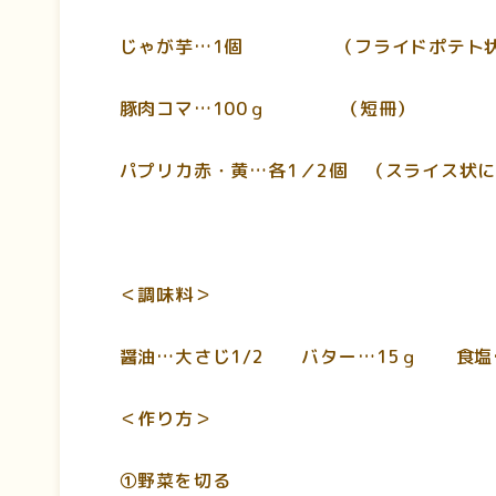
じゃが芋…1個 （フライドポテト状
豚肉コマ…100ｇ （短冊）
パプリカ赤・黄…各1／2個 （スライス状
＜調味料＞
醤油…大さじ1/2 バター…15ｇ 食塩
＜作り方＞
①野菜を切る