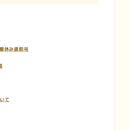
 夏休み直前号
信
いて