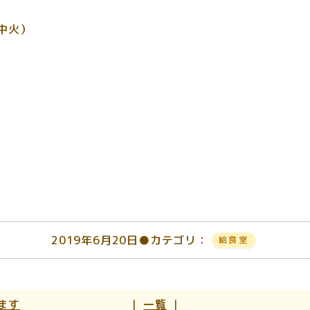
中火）
2019年6月20日
●カテゴリ：
給食室
ます
｜
一覧
｜