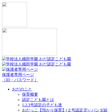
保護者専用ページ
（ID・パスワード）
おだのこと
保育概要
認定こども園とは
1.2.3号認定の子ども達
おだっこ【預かり保育】(２号認定児) / パンダ組