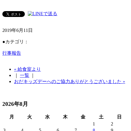
2019年6月11日
●カテゴリ：
行事報告
« 給食室より
｜
一覧
｜
おだキッズデーへのご協力ありがとうございました »
2026年8月
月
火
水
木
金
土
日
1
2
3
4
5
6
7
8
9