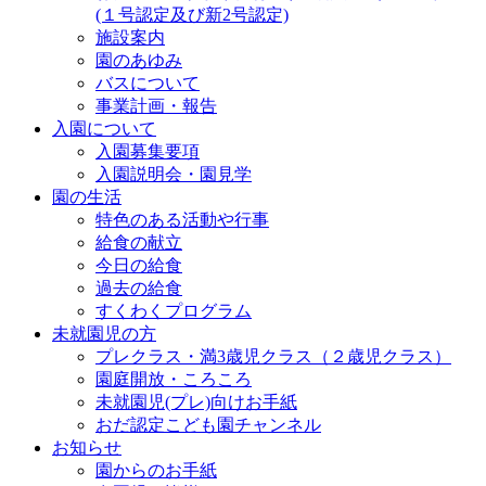
(１号認定及び新2号認定)
施設案内
園のあゆみ
バスについて
事業計画・報告
入園について
入園募集要項
入園説明会・園見学
園の生活
特色のある活動や行事
給食の献立
今日の給食
過去の給食
すくわくプログラム
未就園児の方
プレクラス・満3歳児クラス（２歳児クラス）
園庭開放・ころころ
未就園児(プレ)向けお手紙
おだ認定こども園チャンネル
お知らせ
園からのお手紙