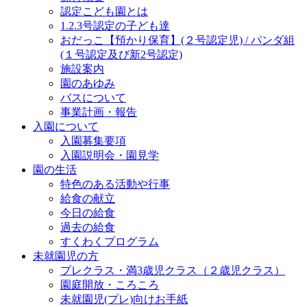
認定こども園とは
1.2.3号認定の子ども達
おだっこ【預かり保育】(２号認定児) / パンダ組
(１号認定及び新2号認定)
施設案内
園のあゆみ
バスについて
事業計画・報告
入園について
入園募集要項
入園説明会・園見学
園の生活
特色のある活動や行事
給食の献立
今日の給食
過去の給食
すくわくプログラム
未就園児の方
プレクラス・満3歳児クラス（２歳児クラス）
園庭開放・ころころ
未就園児(プレ)向けお手紙