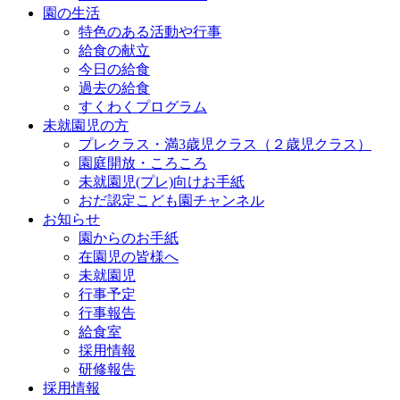
園の生活
特色のある活動や行事
給食の献立
今日の給食
過去の給食
すくわくプログラム
未就園児の方
プレクラス・満3歳児クラス（２歳児クラス）
園庭開放・ころころ
未就園児(プレ)向けお手紙
おだ認定こども園チャンネル
お知らせ
園からのお手紙
在園児の皆様へ
未就園児
行事予定
行事報告
給食室
採用情報
研修報告
採用情報