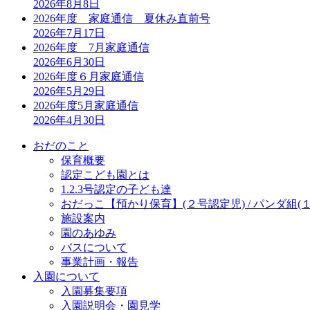
2026年8月8日
2026年度 家庭通信 夏休み直前号
2026年7月17日
2026年度 7月家庭通信
2026年6月30日
2026年度６月家庭通信
2026年5月29日
2026年度5月家庭通信
2026年4月30日
おだのこと
保育概要
認定こども園とは
1.2.3号認定の子ども達
おだっこ【預かり保育】(２号認定児) / パンダ組(
施設案内
園のあゆみ
バスについて
事業計画・報告
入園について
入園募集要項
入園説明会・園見学