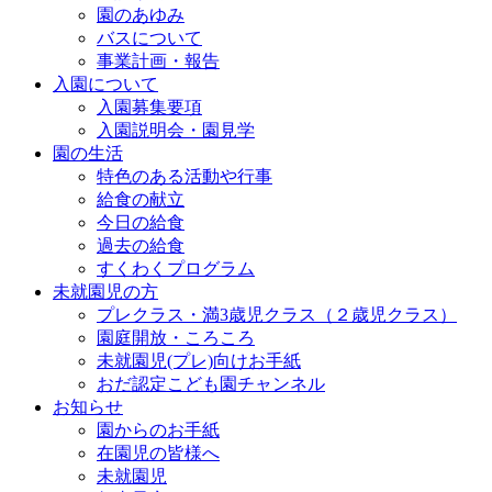
園のあゆみ
バスについて
事業計画・報告
入園について
入園募集要項
入園説明会・園見学
園の生活
特色のある活動や行事
給食の献立
今日の給食
過去の給食
すくわくプログラム
未就園児の方
プレクラス・満3歳児クラス（２歳児クラス）
園庭開放・ころころ
未就園児(プレ)向けお手紙
おだ認定こども園チャンネル
お知らせ
園からのお手紙
在園児の皆様へ
未就園児