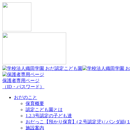
保護者専用ページ
（ID・パスワード）
おだのこと
保育概要
認定こども園とは
1.2.3号認定の子ども達
おだっこ【預かり保育】(２号認定児) / パンダ組(
施設案内