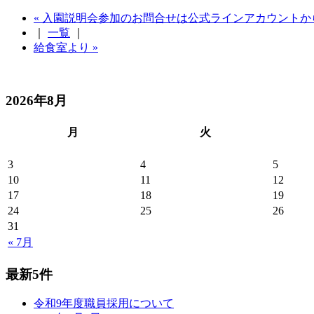
« 入園説明会参加のお問合せは公式ラインアカウントか
｜
一覧
｜
給食室より »
2026年8月
月
火
3
4
5
10
11
12
17
18
19
24
25
26
31
« 7月
最新5件
令和9年度職員採用について