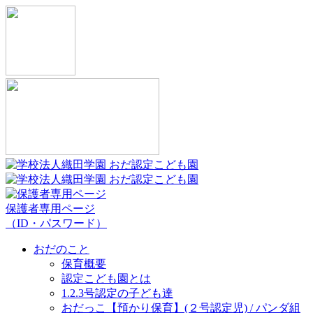
保護者専用ページ
（ID・パスワード）
おだのこと
保育概要
認定こども園とは
1.2.3号認定の子ども達
おだっこ【預かり保育】(２号認定児) / パンダ組