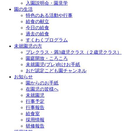
入園説明会・園見学
園の生活
特色のある活動や行事
給食の献立
今日の給食
過去の給食
すくわくプログラム
未就園児の方
プレクラス・満3歳児クラス（２歳児クラス）
園庭開放・ころころ
未就園児(プレ)向けお手紙
おだ認定こども園チャンネル
お知らせ
園からのお手紙
在園児の皆様へ
未就園児
行事予定
行事報告
給食室
採用情報
研修報告