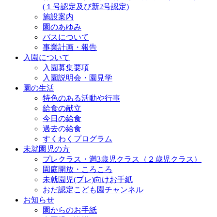
(１号認定及び新2号認定)
施設案内
園のあゆみ
バスについて
事業計画・報告
入園について
入園募集要項
入園説明会・園見学
園の生活
特色のある活動や行事
給食の献立
今日の給食
過去の給食
すくわくプログラム
未就園児の方
プレクラス・満3歳児クラス（２歳児クラス）
園庭開放・ころころ
未就園児(プレ)向けお手紙
おだ認定こども園チャンネル
お知らせ
園からのお手紙